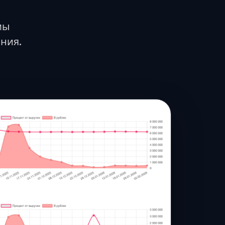
мы
ния.