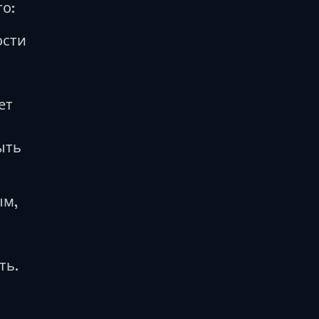
о:
ости
ет
ыть
ым,
ть.